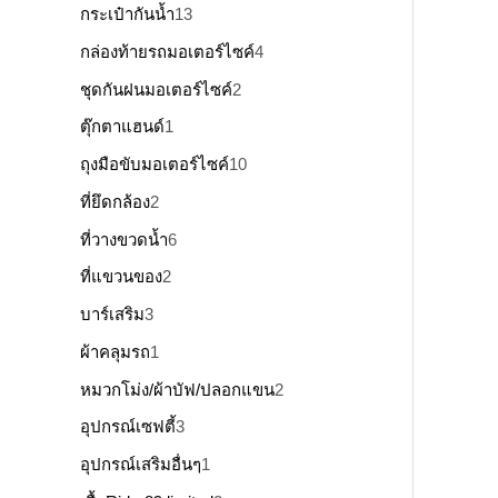
กระเป๋ากันน้ำ
13
กล่องท้ายรถมอเตอร์ไซค์
4
ชุดกันฝนมอเตอร์ไซค์
2
ตุ๊กตาแฮนด์
1
ถุงมือขับมอเตอร์ไซค์
10
ที่ยึดกล้อง
2
ที่วางขวดน้ำ
6
ที่แขวนของ
2
บาร์เสริม
3
ผ้าคลุมรถ
1
หมวกโม่ง/ผ้าบัฟ/ปลอกแขน
2
อุปกรณ์เซฟตี้
3
อุปกรณ์เสริมอื่นๆ
1