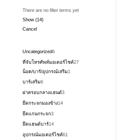
There are no filter terms yet
Show
(
14
)
Cancel
Uncategorized
6
ที่จับโทรศัพท์มอเตอร์ไซค์
27
น็อต/บาร์/อุปกรณ์เสริม
1
บาร์เสริม
6
ฝาครอบกลางแฮนด์
3
ยึดกระจกมองข้าง
14
ยึดแกนกระจก
3
ยึดแฮนด์บาร์
14
อุปกรณ์มอเตอร์ไซค์
61