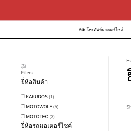
Skip
6
3
2
1
2
1
6
3
3
1
1
1
6
8
1
2
1
3
5
6
2
1
1
4
2
2
to
p
p
p
p
p
p
p
p
p
4
p
3
p
p
p
p
4
p
p
1
p
0
p
p
7
p
content
r
r
r
r
r
r
r
r
r
p
r
p
r
r
r
r
p
r
r
p
r
p
r
r
p
r
ที่จับโทรศัพท์มอเตอร์ไซค์
o
o
o
o
o
o
o
o
o
r
o
r
o
o
o
o
r
o
o
r
o
r
o
o
r
o
d
d
d
d
d
d
d
d
d
o
d
o
d
d
d
d
o
d
d
o
d
o
d
d
o
d
u
u
u
u
u
u
u
u
u
d
u
d
u
u
u
u
d
u
u
d
u
d
u
u
d
u
c
c
c
c
c
c
c
c
c
u
c
u
c
c
c
c
u
c
c
u
c
u
c
c
u
c
H
t
t
t
t
t
t
t
t
t
c
t
c
t
t
t
t
c
t
t
c
t
c
t
t
c
t
Filters
s
s
s
s
s
s
s
t
t
s
s
s
t
s
s
t
s
t
s
t
s
ยี่ห้อสินค้า
s
s
s
s
s
s
KAKUDOS
(
1
)
MOTOWOLF
(
5
)
Sh
MOTOTEC
(
3
)
ยี่ห้อรถมอเตอร์ไซค์