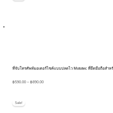
ที่จับโทรศัพท์มอเตอร์ไซค์แบบปลดไว Mototec ที่ยึดมือถือสำห
฿
590.00
–
฿
890.00
Original
Current
Sale!
price
price
was:
is: