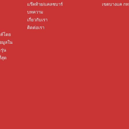
แร๊คท้าย/แคลชบาร์
เขตบางแค กท
บทความ
เกี่ยวกับเรา
ติดต่อเรา
ซค์โดย
้อมูลใน
รุ่น
่สุด