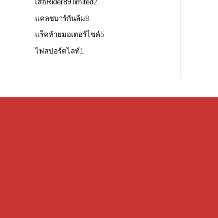
เสื้อRider89 limited
2
แคลชบาร์กันล้ม
8
แร็คท้ายมอเตอร์ไซค์
5
ไฟสปอร์ตไลท์
1