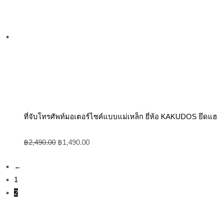
฿2,490.00.
฿1,490.00.
ที่จับโทรศัพท์มอเตอร์ไซค์แบบแม่เหล็ก ยี่ห้อ KAKUDOS ยึดแฮ
฿
2,490.00
฿
1,490.00
←
1
2