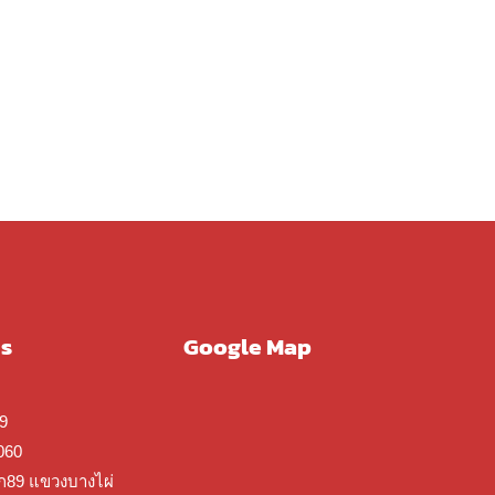
us
Google Map
9
060
ก89 แขวงบางไผ่