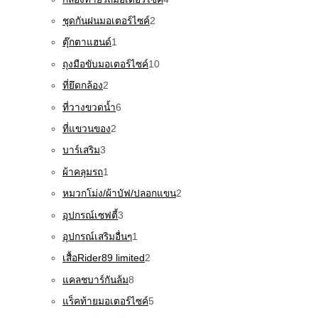
ชุดกันฝนมอเตอร์ไซค์
2
ตุ๊กตาแฮนด์
1
ถุงมือขับมอเตอร์ไซค์
10
ที่ยึดกล้อง
2
ที่วางขวดน้ำ
6
ที่แขวนของ
2
บาร์เสริม
3
ผ้าคลุมรถ
1
หมวกโม่ง/ผ้าบัฟ/ปลอกแขน
2
อุปกรณ์เซฟตี้
3
อุปกรณ์เสริมอื่นๆ
1
เสื้อRider89 limited
2
แคลชบาร์กันล้ม
8
แร็คท้ายมอเตอร์ไซค์
5