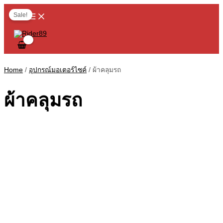
MAIN
Skip
6
6
3
2
1
2
1
6
3
3
1
1
6
1
8
1
1
2
3
2
5
2
1
1
4
2
MENU
to
Sale!
content
p
p
p
p
p
p
p
p
p
p
p
4
1
3
p
p
4
7
p
p
p
p
0
p
p
p
r
r
r
r
r
r
r
r
r
r
r
p
p
p
r
r
p
p
r
r
r
r
p
r
r
r
o
o
o
o
o
o
o
o
o
o
o
r
r
r
o
o
r
r
o
o
o
o
r
o
o
o
d
d
d
d
d
d
d
d
d
d
d
o
o
o
d
d
o
o
d
d
d
d
o
d
d
d
Home
/
อุปกรณ์มอเตอร์ไซค์
/ ผ้าคลุมรถ
u
u
u
u
u
u
u
u
u
u
u
d
d
d
u
u
d
d
u
u
u
u
d
u
u
u
c
c
c
c
c
c
c
c
c
c
c
u
u
u
c
c
u
u
c
c
c
c
u
c
c
c
ผ้าคลุมรถ
t
t
t
t
t
t
t
t
t
t
t
c
c
c
t
t
c
c
t
t
t
t
c
t
t
t
s
s
s
s
s
s
s
s
t
t
t
s
t
t
s
s
s
s
t
s
s
s
s
s
s
s
s