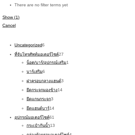
There are no filter terms yet
Show
(
1
)
Cancel
Uncategorized
6
ที่จับโทรศัพท์มอเตอร์ไซค์
27
น็อต/บาร์/อุปกรณ์เสริม
1
บาร์เสริม
6
ฝาครอบกลางแฮนด์
3
ยึดกระจกมองข้าง
14
ยึดแกนกระจก
3
ยึดแฮนด์บาร์
14
อุปกรณ์มอเตอร์ไซค์
61
กระเป๋ากันน้ำ
13
กล่องท้ายรถมอเตอร์ไซค์
4