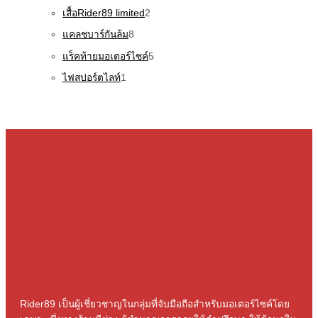
เสื้อRider89 limited
2
แคลชบาร์กันล้ม
8
แร็คท้ายมอเตอร์ไซค์
5
ไฟสปอร์ตไลท์
1
Rider89 เป็นผู้เชี่ยวชาญในกลุ่มที่จับมือถือสําหรับมอเตอร์ไซค์โดย