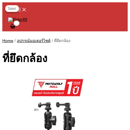
MAIN
Skip
Original
Current
6
6
3
2
1
2
1
6
3
3
1
1
6
1
8
1
1
2
3
2
5
2
1
1
4
2
MENU
to
price
price
Sale!
Sale!
content
was:
is:
p
p
p
p
p
p
p
p
p
p
p
4
1
3
p
p
4
7
p
p
p
p
0
p
p
p
฿700.00.
฿350.00.
r
r
r
r
r
r
r
r
r
r
r
p
p
p
r
r
p
p
r
r
r
r
p
r
r
r
o
o
o
o
o
o
o
o
o
o
o
r
r
r
o
o
r
r
o
o
o
o
r
o
o
o
d
d
d
d
d
d
d
d
d
d
d
o
o
o
d
d
o
o
d
d
d
d
o
d
d
d
Home
/
อุปกรณ์มอเตอร์ไซค์
/ ที่ยึดกล้อง
u
u
u
u
u
u
u
u
u
u
u
d
d
d
u
u
d
d
u
u
u
u
d
u
u
u
c
c
c
c
c
c
c
c
c
c
c
u
u
u
c
c
u
u
c
c
c
c
u
c
c
c
ที่ยึดกล้อง
t
t
t
t
t
t
t
t
t
t
t
c
c
c
t
t
c
c
t
t
t
t
c
t
t
t
s
s
s
s
s
s
s
s
t
t
t
s
t
t
s
s
s
s
t
s
s
s
s
s
s
s
s