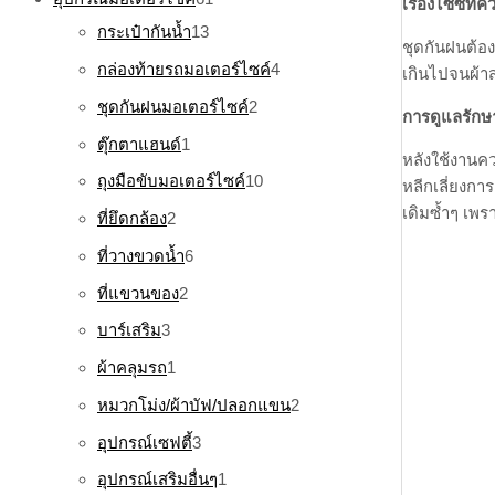
เรื่องไซซ์ที่คว
กระเป๋ากันน้ำ
13
ชุดกันฝนต้อง
กล่องท้ายรถมอเตอร์ไซค์
4
เกินไปจนผ้าส
ชุดกันฝนมอเตอร์ไซค์
2
การดูแลรักษ
ตุ๊กตาแฮนด์
1
หลังใช้งานคว
ถุงมือขับมอเตอร์ไซค์
10
หลีกเลี่ยงก
เดิมซ้ำๆ เพร
ที่ยึดกล้อง
2
ที่วางขวดน้ำ
6
ที่แขวนของ
2
บาร์เสริม
3
ผ้าคลุมรถ
1
หมวกโม่ง/ผ้าบัฟ/ปลอกแขน
2
อุปกรณ์เซฟตี้
3
อุปกรณ์เสริมอื่นๆ
1