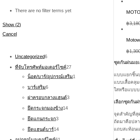
There are no filter terms yet
MOTOWO
฿
3,18
Show
(
2
)
Cancel
Motowo
฿
1,30
Uncategorized
6
ชุดกันฝนมอเต
ที่จับโทรศัพท์มอเตอร์ไซค์
27
แบบแยกชิ้นป
น็อต/บาร์/อุปกรณ์เสริม
1
แบบเสื้อคลุม
บาร์เสริม
6
ใสหรือแบบบา
ฝาครอบกลางแฮนด์
3
เลือกชุดกันฝ
ยึดกระจกมองข้าง
14
จุดสำคัญที่ส
ยึดแกนกระจก
3
ถัดมาคือปลาย
แถบสะท้อนแสง
ยึดแฮนด์บาร์
14
อุปกรณ์มอเตอร์ไซค์
61