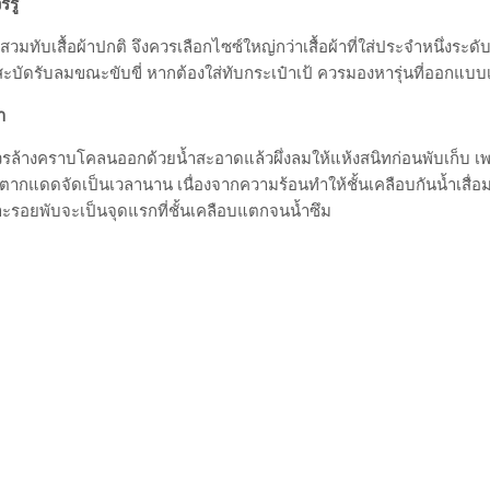
รรู้
สวมทับเสื้อผ้าปกติ จึงควรเลือกไซซ์ใหญ่กว่าเสื้อผ้าที่ใส่ประจำหนึ่งระ
ะบัดรับลมขณะขับขี่ หากต้องใส่ทับกระเป๋าเป้ ควรมองหารุ่นที่ออกแบบเผื
า
รล้างคราบโคลนออกด้วยน้ำสะอาดแล้วผึ่งลมให้แห้งสนิทก่อนพับเก็บ เพราะ
ารตากแดดจัดเป็นเวลานาน เนื่องจากความร้อนทำให้ชั้นเคลือบกันน้ำเสื
าะรอยพับจะเป็นจุดแรกที่ชั้นเคลือบแตกจนน้ำซึม