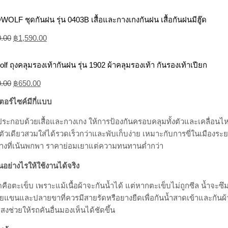
LF ชุดกันฝน รุ่น 0403B เสื้อและกางเกงกันฝน เสื้อกันฝนมีฮู๊ด
0.00
฿
1,590.00
lf ถุงคลุมรองเท้ากันฝน รุ่น 1902 ผ้าคลุมรองเท้า กันรองเท้าเปียก
0.00
฿
650.00
อร์ไซค์มีกี่แบบ
ระกอบด้วยเสื้อและกางเกง ให้การป้องกันครอบคลุมทั้งตัวและเคลื่อนไ
ตัวเดียวสวมใส่ได้รวดเร็วกว่าและพับเก็บง่าย เหมาะกับการขี่ในเมืองระยะ
งที่เน้นพกพา ราคาย่อมเยาแต่ความทนทานต่ำกว่า
นอย่างไรให้ใช้งานได้จริง
ุดคือตะเข็บ เพราะแม้เนื้อผ้าจะกันน้ำได้ แต่หากตะเข็บไม่ถูกซีล น้ำจะซึ
แขนและปลายขาที่ควรมีสายรัดหรือยางยืดเพื่อกันน้ำสาดเข้าและกันผ้า
ช่วยให้รถคันอื่นมองเห็นได้ชัดขึ้น