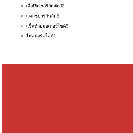
เสื้อRider89 limited
2
แคลชบาร์กันล้ม
8
แร็คท้ายมอเตอร์ไซค์
5
ไฟสปอร์ตไลท์
1