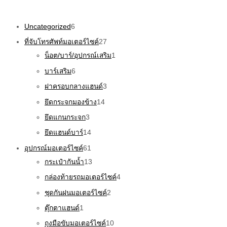
Uncategorized
6
ที่จับโทรศัพท์มอเตอร์ไซค์
27
น็อต/บาร์/อุปกรณ์เสริม
1
บาร์เสริม
6
ฝาครอบกลางแฮนด์
3
ยึดกระจกมองข้าง
14
ยึดแกนกระจก
3
ยึดแฮนด์บาร์
14
อุปกรณ์มอเตอร์ไซค์
61
กระเป๋ากันน้ำ
13
กล่องท้ายรถมอเตอร์ไซค์
4
ชุดกันฝนมอเตอร์ไซค์
2
ตุ๊กตาแฮนด์
1
ถุงมือขับมอเตอร์ไซค์
10