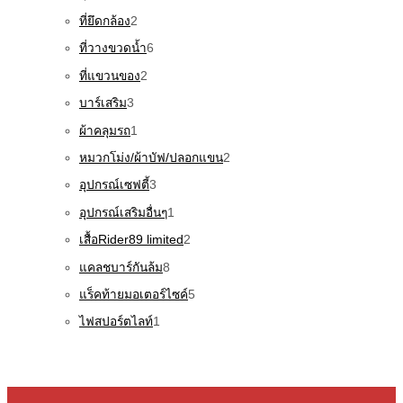
ที่ยึดกล้อง
2
ที่วางขวดน้ำ
6
ที่แขวนของ
2
บาร์เสริม
3
ผ้าคลุมรถ
1
หมวกโม่ง/ผ้าบัฟ/ปลอกแขน
2
อุปกรณ์เซฟตี้
3
อุปกรณ์เสริมอื่นๆ
1
เสื้อRider89 limited
2
แคลชบาร์กันล้ม
8
แร็คท้ายมอเตอร์ไซค์
5
ไฟสปอร์ตไลท์
1