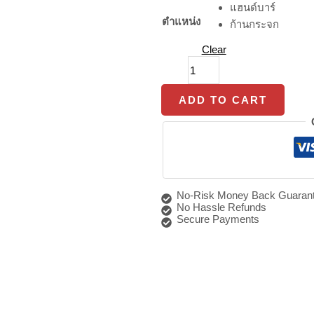
แฮนด์บาร์
Magnetic
Motorcycle
ตำแหน่ง
ก้านกระจก
Phone
Holder
Clear
quantity
ADD TO CART
No-Risk Money Back Guarant
No Hassle Refunds
Secure Payments