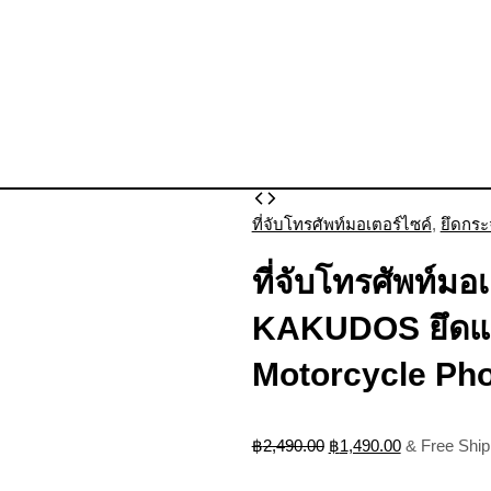
Original
Current
ที่
price
price
ที่จับโทรศัพท์มอเตอร์ไซค์
,
ยึดกระ
จับ
was:
is:
โทรศัพท์
฿2,490.00.
฿1,490.00.
ที่จับโทรศัพท์มอเ
มอเตอร์ไซค์
แบบ
KAKUDOS ยึดแฮ
แม่
เหล็ก
Motorcycle Ph
ยี่ห้อ
KAKUDOS
ยึด
฿
2,490.00
฿
1,490.00
& Free Ship
แฮนด์
บาร์