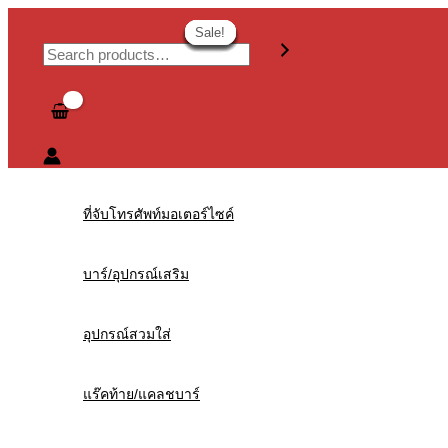
Skip
Search
Original
Original
Original
Original
Current
Current
Current
Current
to
price
price
price
price
price
price
price
price
Sale!
Sale!
Sale!
Sale!
Sale!
Sale!
Sale!
Sale!
Sale!
content
was:
was:
was:
was:
is:
is:
is:
is:
฿800.00.
฿1,190.00.
฿1,900.00.
฿1,580.00.
฿500.00.
฿990.00.
฿950.00.
฿790.00.
ที่จับโทรศัพท์มอเตอร์ไซค์
บาร์/อุปกรณ์เสริม
อุปกรณ์สวมใส่
แร๊คท้าย/แคลชบาร์