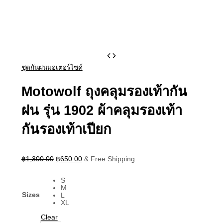
Motowolf
Original
Current
price
price
ถุง
ชุดกันฝนมอเตอร์ไซค์
was:
is:
คลุม
฿1,300.00.
฿650.00.
รองเท้า
Motowolf ถุงคลุมรองเท้ากัน
กัน
ฝน รุ่น 1902 ผ้าคลุมรองเท้า
ฝน
รุ่น
กันรองเท้าเปียก
1902
ผ้า
คลุม
฿
1,300.00
฿
650.00
& Free Shipping
รองเท้า
กัน
S
รองเท้า
M
เปียก
Sizes
L
quantity
XL
Clear