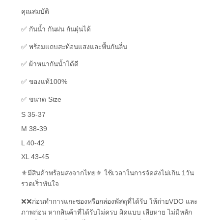
คุณสมบัติ
✅ กันน้ำ กันฝน กันฝุ่นได้
✅ พร้อมแถบสะท้อนแสงและพื้นกันลื่น
✅ ผ้าหนากันน้ำได้ดี
✅ ของแท้100%
✅ ขนาด Size
S 35-37
M 38-39
L 40-42
XL 43-45
⚜️มีสินค้าพร้อมส่งจากไทย⚜️ ใช้เวลาในการจัดส่งไม่เกิน 1วัน
รวดเร็วทันใจ
❌❌ก่อนทำการแกะซองหรือกล่องพัสดุที่ได้รับ ให้ถ่ายVDO และ
ภาพก่อน หากสินค้าที่ได้รับไม่ครบ ผิดแบบ เสียหาย ไม่มีหลัก