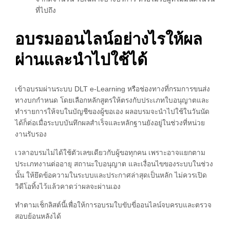
ที่ไปถึง
อบรมออนไลน์อย่างไรให้ผล
ผ่านและนำไปใช้ได้
เข้าอบรมผ่านระบบ DLT e-Learning หรือช่องทางที่กรมการขนส่ง
ทางบกกำหนด โดยเลือกหลักสูตรให้ตรงกับประเภทใบอนุญาตและ
ทำรายการให้จบในบัญชีของผู้ขอเอง ผลอบรมจะนำไปใช้ในวันนัด
ได้ก็ต่อเมื่อระบบบันทึกผลสำเร็จและหลักฐานยังอยู่ในช่วงที่หน่วย
งานรับรอง
เวลาอบรมไม่ได้ใช้ตัวเลขเดียวกับผู้ขอทุกคน เพราะอาจแยกตาม
ประเภทงานต่ออายุ สถานะใบอนุญาต และเงื่อนไขของระบบในช่วง
นั้น ให้ยึดข้อความในระบบและประกาศล่าสุดเป็นหลัก ไม่ควรเปิด
วิดีโอทิ้งไว้แล้วคาดว่าผลจะผ่านเอง
ทำตามเช็กลิสต์นี้เพื่อให้การอบรมใบขับขี่ออนไลน์จบครบและตรวจ
สอบย้อนหลังได้