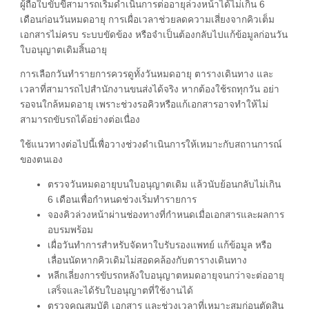
ผู้ถือใบขับขี่สามารถเริ่มดำเนินการต่ออายุล่วงหน้าได้ไม่เกิน 6
เดือนก่อนวันหมดอายุ การเผื่อเวลาช่วยลดความเสี่ยงจากคิวเต็ม
เอกสารไม่ครบ ระบบขัดข้อง หรือจำเป็นต้องกลับไปแก้ข้อมูลก่อนวัน
ใบอนุญาตเดิมสิ้นอายุ
การเลือกวันทำรายการควรดูทั้งวันหมดอายุ ตารางเดินทาง และ
เวลาที่สามารถไปสำนักงานขนส่งได้จริง หากต้องใช้รถทุกวัน อย่า
รอจนใกล้หมดอายุ เพราะช่วงรอคิวหรือแก้เอกสารอาจทำให้ไม่
สามารถขับรถได้อย่างต่อเนื่อง
ใช้แนวทางต่อไปนี้เพื่อวางช่วงดำเนินการให้เหมาะกับสถานการณ์
ของตนเอง
ตรวจวันหมดอายุบนใบอนุญาตเดิม แล้วนับย้อนกลับไม่เกิน
6 เดือนเพื่อกำหนดช่วงเริ่มทำรายการ
จองคิวล่วงหน้าผ่านช่องทางที่กำหนดเมื่อเอกสารและผลการ
อบรมพร้อม
เผื่อวันทำการสำหรับจัดหาใบรับรองแพทย์ แก้ข้อมูล หรือ
เลื่อนนัดหากคิวเดิมไม่สอดคล้องกับตารางเดินทาง
หลีกเลี่ยงการขับรถหลังใบอนุญาตหมดอายุจนกว่าจะต่ออายุ
เสร็จและได้รับใบอนุญาตที่ใช้งานได้
ตรวจคุณสมบัติ เอกสาร และช่วงเวลาที่เหมาะสมก่อนตัดสิน