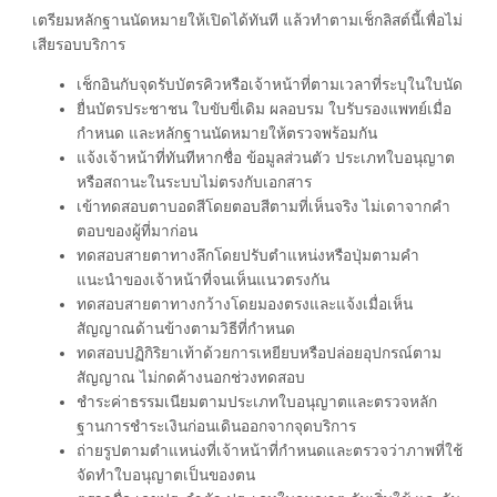
เตรียมหลักฐานนัดหมายให้เปิดได้ทันที แล้วทำตามเช็กลิสต์นี้เพื่อไม่
เสียรอบบริการ
เช็กอินกับจุดรับบัตรคิวหรือเจ้าหน้าที่ตามเวลาที่ระบุในใบนัด
ยื่นบัตรประชาชน ใบขับขี่เดิม ผลอบรม ใบรับรองแพทย์เมื่อ
กำหนด และหลักฐานนัดหมายให้ตรวจพร้อมกัน
แจ้งเจ้าหน้าที่ทันทีหากชื่อ ข้อมูลส่วนตัว ประเภทใบอนุญาต
หรือสถานะในระบบไม่ตรงกับเอกสาร
เข้าทดสอบตาบอดสีโดยตอบสีตามที่เห็นจริง ไม่เดาจากคำ
ตอบของผู้ที่มาก่อน
ทดสอบสายตาทางลึกโดยปรับตำแหน่งหรือปุ่มตามคำ
แนะนำของเจ้าหน้าที่จนเห็นแนวตรงกัน
ทดสอบสายตาทางกว้างโดยมองตรงและแจ้งเมื่อเห็น
สัญญาณด้านข้างตามวิธีที่กำหนด
ทดสอบปฏิกิริยาเท้าด้วยการเหยียบหรือปล่อยอุปกรณ์ตาม
สัญญาณ ไม่กดค้างนอกช่วงทดสอบ
ชำระค่าธรรมเนียมตามประเภทใบอนุญาตและตรวจหลัก
ฐานการชำระเงินก่อนเดินออกจากจุดบริการ
ถ่ายรูปตามตำแหน่งที่เจ้าหน้าที่กำหนดและตรวจว่าภาพที่ใช้
จัดทำใบอนุญาตเป็นของตน