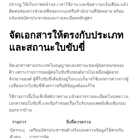
ปรากฏ ให้เก็บภาพหน้าจอ เวลาใช้งาน และข้อความแจ้งเตือน แล้ว
ติดต่อช่องทางช่วยเหลือของระบบหรือสำนักงานที่นัดหมาย พร้อม
แจ้งเลขบัตรประชาชนและรายละเอียดหลักสูตร
จัดเอกสารให้ตรงกับประเภท
และสถานะใบขับขี่
จัดเอกสารตามประเภทใบอนุญาตและสถานะของผู้ขอก่อนกดจอง
คิว เพราะรายการของผู้ต่อใบขับขี่รถยนต์อาจไม่เหมือนผู้ต่อรถ
จักรยานยนต์ ผู้ที่ใบขับขี่เดิมยังอยู่ในระบบก็อาจใช้เอกสารต่างจากผู้
เปลี่ยนจากใบขับขี่ชั่วคราวหรือมีข้อมูลต้องแก้ไข
ใช้รายการนี้เป็นเช็กลิสต์ภาพรวม แล้วตรวจรายละเอียดในบทความ
เอกสารต่อใบขับขี่ และข้อกำหนดเรื่องใบรับรองแพทย์เพิ่มเติมก่อน
ออกจากบ้าน
รายการ
สิ่งที่ควรตรวจ
บัตรระบุ
เตรียมบัตรประชาชนตัวจริงและตรวจข้อมูลให้ตรงกับ
ตัวตน
รายการนัด