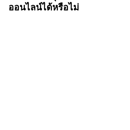
ออนไลน์ได้หรือไม่