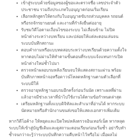
เข้าสู่ระบบด้วยข้อมูลของผู้ขอและตรวจชื่อ เลขประจำตัว
ประชาชน รวมถึงประเภทใบอนุญาตก่อนเริ่มเรียน
เลือกหลักสูตรให้ตรงกับใบอนุญาตขับรถส่วนบุคคล รถยนต์
หรือรถจักรยานยนต์ และงานที่กำลังยื่นต่ออายุ
รับชมวิดีโอตามเงื่อนไขของระบบ ไม่เลื่อนข้าม ไม่ปิด
หน้าต่างระหว่างบทเรียน และปล่อยให้แต่ละตอนเล่นจน
ระบบบันทึกสถานะ
ตอบคำถามหรือแบบทดสอบระหว่างบทเรียนด้วยความตั้งใจ
หากตอบไม่ผ่านให้ทำตามขั้นตอนที่ระบบแจ้งแทนการเปิด
หน้าต่างใหม่ซ้ำไปมา
ตรวจหน้าผลอบรมหลังเรียนจบให้แสดงสถานะผ่าน พร้อม
บันทึกภาพหน้าจอหรือดาวน์โหลดหลักฐานตามตัวเลือกที่
ระบบมีให้
ตรวจอายุหลักฐานอบรมอีกครั้งก่อนวันนัด เพราะผลที่ผ่าน
แล้วอาจมีช่วงเวลาที่นำไปใช้งานได้ตามข้อกำหนดล่าสุด
เตรียมหลักฐานทั้งแบบดิจิทัลและสำเนาที่อ่านได้ หากระบบ
นัดหมายหรือสำนักงานขนส่งขอให้แสดงเอกสารเพิ่มเติม
หากวิดีโอค้าง ให้หยุดและเปิดใหม่หลังตรวจอินเทอร์เน็ต หากหลุด
ระบบให้เข้าสู่บัญชีเดิมและดูสถานะตอนเรียนก่อนเริ่มซ้ำ อย่ารีบทำ
ซ้ำจนกว่าจะรู้ว่าระบบบันทึกความคืบหน้าไว้หรือไม่ เมื่อผลไม่