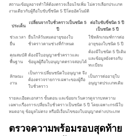
สถานะข้อมูลอาจทำให้ต้องตรวจเงื่อนไขเพิ่ม ไม่ควรเลือกประเภท
งานเดียวกับผู้ถือใบขับขี่ชนิด 5 ปีโดยอัตโนมัติ
เปลี่ยนจากใบชั่วคราวเป็นชนิด 5
ต่อใบขับขี่ชนิด 5 ปี
ประเด็น
ปี
เป็นชนิด 5 ปี
ช่วงเวลา
ยื่นใกล้วันหมดอายุของใบ
ใช้หลักเกณฑ์การต่อ
ยื่น
ชั่วคราวตามช่วงที่กำหนด
อายุของใบชนิด 5 ปี
ต้องมีใบชนิด 5 ปีเดิม
คุณสมบัติ
ต้องมีใบอนุญาตชั่วคราวและ
และข้อมูลยังตรงกับ
พื้นฐาน
ข้อมูลผู้ถือใบอนุญาตตรวจสอบได้
ทะเบียน
เป็นการเปลี่ยนชนิดใบอนุญาต จึง
ลักษณะ
เป็นการต่ออายุใบ
ต้องตรวจรายการเฉพาะของผู้ถือ
งาน
อนุญาตประเภทเดิม
ใบชั่วคราว
รายละเอียดเอกสาร ขั้นตอน และข้อยกเว้นควรดูจากบทความ
เฉพาะเรื่องการเปลี่ยนใบชั่วคราวเป็นชนิด 5 ปี โดยเฉพาะกรณีใบ
หมดอายุ ข้อมูลไม่ตรง หรือมีเงื่อนไขของใบอนุญาตต่างประเภท
ตรวจความพร้อมรอบสุดท้าย