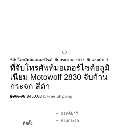
ที่
Original
Current
จับ
price
price
ที่จับโทรศัพท์มอเตอร์ไซค์
,
ยึดกระจกมองข้าง
,
ยึดแฮนด์บาร์
ที่จับโทรศัพท์มอเตอร์ไซค์อลูมิ
โทรศัพท์
was:
is:
มอ
฿900.00.
฿450.00.
เนียม Motowolf 2830 จับก้าน
เต
กระจก สีดำ
อร์
ไซค์อลู
฿
900.00
฿
450.00
& Free Shipping
มิ
เนียม
แฮนด์บาร์
Motowolf
ก้านกระจก
ติดตั้ง
2830