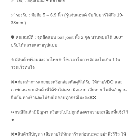
✅ วัสดุ : อลูมิเนียม + พลาสติก
✅ รองรับ : มือถือ 5 – 6.9 นิ้ว (รุ่นจับแฮนด์ จับกับบาร์ได้ถึง 19-
33mm )
🛡 คุณสมบัติ : จุดยึดแบบ ball joint ทั้ง 2 จุด ปรับหมุนได้ 360°
ปรับได้หลายหลายรูปแบบ
⚜มีสินค้าพร้อมส่งจากไทย⚜ ใช้เวลาในการจัดส่งไม่เกิน 1วัน
รวดเร็วทันใจ
❌❌ก่อนทำการแกะซองหรือกล่องพัสดุที่ได้รับ ให้ถ่ายVDO และ
ภาพก่อน หากสินค้าที่ได้รับไม่ครบ ผิดแบบ เสียหาย ไม่มีหลักฐาน
ยืนยัน ทางร้านจะไม่รับผิดชอบทุกกรณีนะคะ❌❌
⏩กรณีสินค้ามีปัญหา หรือส่งไปไม่ถูกต้องตามรายละเอียดที่แจ้งไว้
⏪
❌❌สินค้ามีปัญหา เสียหายให้ทักหาร้านก่อนนะคะ อย่าพึ่งรีวิว ให้