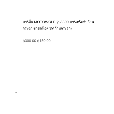
บาร์สั้น MOTOWOLF รุ่น3509 บาร์เสริมจับก้าน
กระจก ขายึดน็อต(ติดก้านกระจก)
฿
300.00
฿
150.00