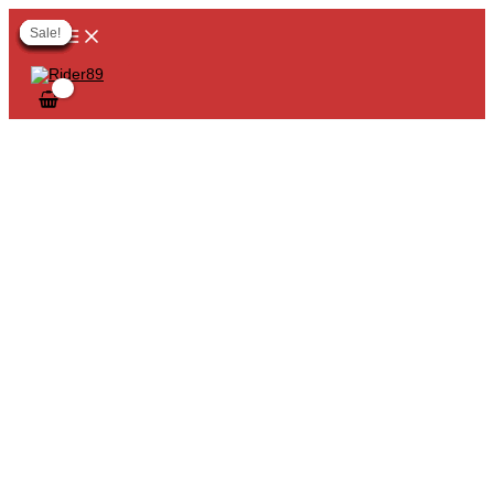
MAIN
Skip
Original
Original
Current
Current
MENU
to
price
price
price
price
Sale!
Sale!
Sale!
Sale!
Sale!
Sale!
Sale!
Sale!
Sale!
content
was:
was:
is:
is:
฿1,380.00.
฿1,190.00.
฿690.00.
฿990.00.