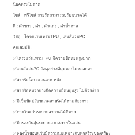
น็อคทรงโมตาด
ไซส์ : ฟรีไซส์ สายรัดสามารถปรับขนาดได้
สี : ดำขาว , ดำ , ดำแดง , ดำน้ำตาล
วัสดุ : โครงแว่นเฟรมTPU , เลนส์แว่นPC
คุณสมบัติ :
✅โครงแว่นเฟรมTPU มีความยืดหยุนสูงมาก
✅เลนส์แว่นPC วัสดุอย่างดีมุมมองไม่หลอกตา
✅สายรัดโครงแว่นแบบหนัง
✅สายรัดหมวกยางยืดความยืดหยุ่นสูง ไม่ย้วยง่าย
✅มีเข็มขัดปรับขนาดสายรัดได้ตามต้องการ
✅ภายในแว่นระบายอากาศได้ดีมาก
✅มีกรองกันฝุ่นระบายอากศภายในแว่น
✅ฟองน้ำขอบแว่นมีความนุ่มเหมาะกับทุกสรีระของศรีษะ