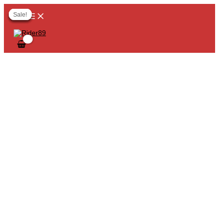
MAIN
Skip
Original
Original
Current
Current
MENU
to
price
price
price
price
Sale!
Sale!
Sale!
Sale!
Sale!
content
was:
was:
is:
is:
฿780.00.
฿500.00.
฿390.00.
฿250.00.