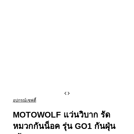
Original
Current
price
price
อุปกรณ์เซฟตี้
was:
is:
฿980.00.
฿490.00.
MOTOWOLF แว่นวิบาก รัด
หมวกกันน็อค รุ่น GO1 กันฝุ่น