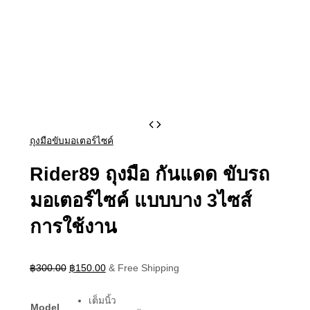
Rider89
Original
Current
price
price
ถุงมือ
ถุงมือขับมอเตอร์ไซค์
was:
is:
กันแดด
฿300.00.
฿150.00.
ขับ
Rider89 ถุงมือ กันแดด ขับรถ
รถ
มอเตอร์ไซค์ แบบบาง 3ไซส์
มอเตอร์ไซค์
แบบบาง
การใช้งาน
3ไซส์
การ
ใช้
฿
300.00
฿
150.00
& Free Shipping
งาน
quantity
เต็มนิ้ว
Model