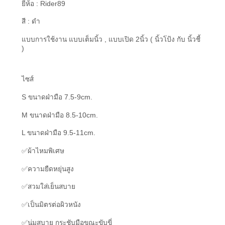
ยี่ห้อ : Rider89
สี : ดำ
แบบการใช้งาน แบบเต็มนิ้ว , แบบเปิด 2นิ้ว ( นิ้วโป้ง กับ นิ้วชี้
)
ไซส์
S ขนาดฝ่ามือ 7.5-9cm.
M ขนาดฝ่ามือ 8.5-10cm.
L ขนาดฝ่ามือ 9.5-11cm.
✅ผ้าไหมพิเศษ
✅ความยืดหยุ่นสูง
✅สวมใส่เย็นสบาย
✅เป็นมิตรต่อผิวหนัง
✅นุ่มสบาย กระชับมือขณะขับขี่