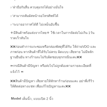
✅ฝ่ามือกันลื่น ควบคุมรถได้อย่างมั่นใจ
✅สามารถสัมผัสหน้าจอโทรศัพท์ได้
✅ระบายอากาศได้ดี ไม่เหม็นอับชื้น
⚜มีสินค้าพร้อมส่งจากไทย⚜ ใช้เวลาในการจัดส่งไม่เกิน 1วัน
รวดเร็วทันใจ
❌❌ก่อนทำการแกะซองหรือกล่องพัสดุที่ได้รับ ให้ถ่ายVDO และ
ภาพก่อน หากสินค้าที่ได้รับไม่ครบ ผิดแบบ เสียหาย ไม่มีหลัก
ฐานยืนยัน ทางร้านจะไม่รับผิดชอบทุกกรณีนะคะ❌❌
⏩กรณีสินค้ามีปัญหา หรือส่งไปไม่ถูกต้องตามรายละเอียดที่
แจ้งไว้ ⏪
❌❌สินค้ามีปัญหา เสียหายให้ทักหาร้านก่อนนะคะ อย่าพึ่งรีวิว
ให้ติดต่อทางแชท เพื่อแก้ไขปัญหานะคะ❌❌
Model
เต็มนิ้ว, แบบเปิด 2 นิ้ว