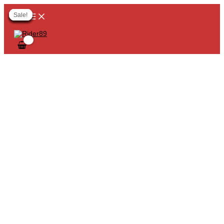
MAIN
Skip
Original
Original
Original
Original
Current
Current
Current
Current
MENU
to
price
price
price
price
price
price
price
price
Sale!
Sale!
Sale!
Sale!
Sale!
Sale!
Sale!
Sale!
Sale!
content
was:
was:
was:
was:
is:
is:
is:
is:
฿1,580.00.
฿2,180.00.
฿2,580.00.
฿1,780.00.
฿790.00.
฿890.00.
฿1,090.00.
฿1,290.00.