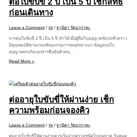
ต่อใบขับขี่ 2 ปี เป็น 5 ปี เช็กสิทธิ์
ก่อนเดินทาง
Leave a Comment
/
รถ
/
ฐานิดา รัตนวราหะ
การต่อใบขับขี่ 2 ปี เป็น 5 ปี ทำได้เมื่อผู้ถือใบอนุญาตขับรถชั่วคราว
มีคุณสมบัติตามเกณฑ์ของกรมการขนส่งทางบก ข้อมูลบนใบ
อนุญาตตรงกับเอกสารยืนยันตัวตน…
Read More »
ต่ออายุใบขับขี่ให้ผ่านง่าย เช็ก
ความพร้อมก่อนจองคิว
Leave a Comment
/
รถ
/
ฐานิดา รัตนวราหะ
ต่ออายุใบขับขี่ให้ผ่านง่ายควรเริ่มจากตรวจชนิดใบอนุญาต วันหมด