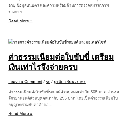
อายุ ข้อมูลบนบัตร และความพร้อมด้านการตรวจสมรรถภาพ
ร่างกาย…
Read More »
ค่าธรรมเนียมต่อใบขับขี่ เตรียม
เงินเท่าไรจึงจ่ายครบ
Leave a Comment
/
รถ
/
ฐานิดา รัตนวราหะ
ค่าธรรมเนียมต่อใบขับขี่รถยนต์ส่วนบุคคลเท่ากับ 505 บาท ส่วนรถ
จักรยานยนต์ส่วนบุคคลเท่ากับ 255 บาท โดยเป็นค่าธรรมเนียมใบ
อนุญาตรวมกับค่าคำขอ…
Read More »