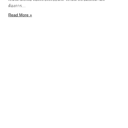
ต้องการ…
Read More »