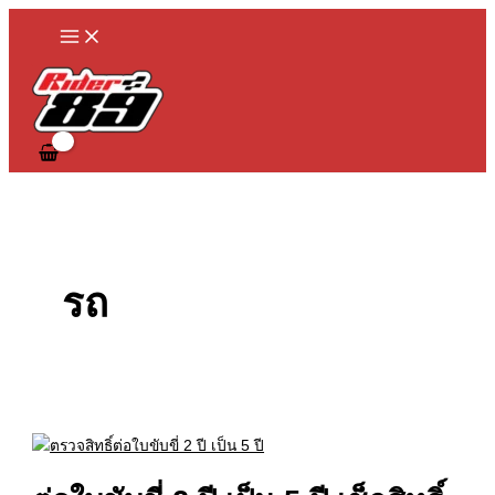
MAIN
Skip
Post
ต่อ
ต่อ
ค่า
ขั้น
เอกสาร
วิธี
เทคนิค
เทคนิค
ขอ
วิธี
MENU
to
pagination
ใบ
อายุ
ธรรมเนียม
ตอน
ต่อ
จอง
ล็อค
จอง
ป้าย
จอง
content
ขับขี่
ใบ
ต่อ
การ
ใบ
ทะเบียน
เลข
ทะเบียน
ทะเบียน
ทะเบียน
2
ขับขี่
ใบ
ต่อ
ขับขี่
รถ
ทะเบียน
รถยนต์
ใหม่
รถ
ปี
ให้
ขับขี่
ใบ
เช็ก
ออนไลน์
รถ
ออนไลน์
กรณี
มอเตอร์ไซค์
เป็น
ผ่าน
เตรียม
ขับขี่
ให้
ด้วย
ให้
พร้อม
ป้าย
ออนไลน์
5
ง่าย
เงิน
ตั้งแต่
ครบ
ตัว
ได้
วิธี
หาย
ด้วย
ปี
เช็ก
เท่าไร
เข้า
ก่อน
เอง
เลข
ดู
หรือ
ตัว
เช็
ความ
จึง
ขนส่ง
ถึง
แบบ
สวย
ตาราง
ชำรุด
เอง
กสิ
พร้อม
จ่าย
จน
ขนส่ง
ถูก
แบบ
หมวด
ต้อง
ง่ายๆ
ทธิ์
ก่อน
ครบ
รับ
กฎหมาย
ถูก
อักษร
ทำ
ก่อน
จอง
บัตร
กฎหมาย
อย่างไร
เดิน
รถ
คิว
ทาง