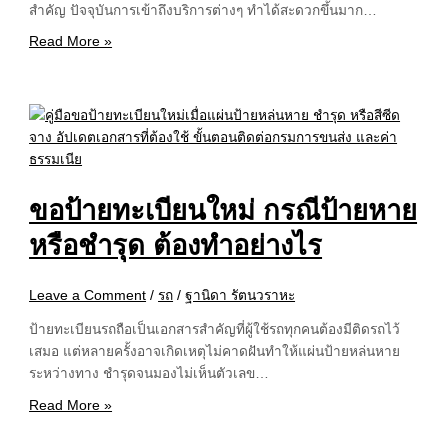
สำคัญ ปัจจุบันการเข้าถึงบริการต่างๆ ทำได้สะดวกขึ้นมาก…
Read More »
ขอป้ายทะเบียนใหม่ กรณีป้ายหาย
หรือชำรุด ต้องทำอย่างไร
Leave a Comment
/
รถ
/
ฐานิดา รัตนวราหะ
ป้ายทะเบียนรถถือเป็นเอกสารสำคัญที่ผู้ใช้รถทุกคนต้องมีติดรถไว้
เสมอ แต่หลายครั้งอาจเกิดเหตุไม่คาดฝันทำให้แผ่นป้ายหล่นหาย
ระหว่างทาง ชำรุดจนมองไม่เห็นตัวเลข…
Read More »